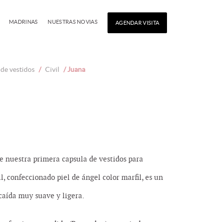
MADRINAS
NUESTRAS NOVIAS
AGENDAR VISITA
de vestidos
/
Civil
/ Juana
e nuestra primera capsula de vestidos para
l, confeccionado piel de ángel color marfil, es un
caída muy suave y ligera.