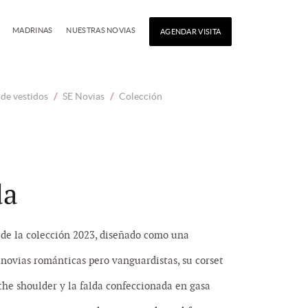
MADRINAS
NUESTRAS NOVIAS
AGENDAR VISITA
de vestidos
/
SE Novias
/
Colección
da
 de la colección 2023, diseñado como una
 novias románticas pero vanguardistas, su corset
the shoulder y la falda confeccionada en gasa